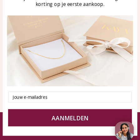
korting op je eerste aankoop.
Blog
WhatsApp: 0850003187
klantenservice@kayasierade
n.nl
Products
KAYA Sieraden
All products
About
New products
test
Offers
Tips en Advies
Duurzaamheid
Email
AANMELDEN
© KAYA jewels webshop - a beautiful memory
Terms and Conditions
Disclaimer
Privacy policy
Sitemap