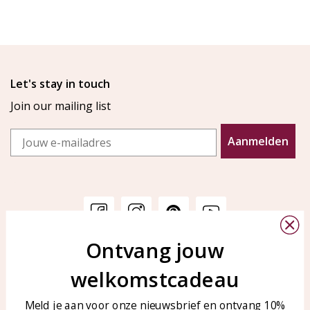
Let's stay in touch
Join our mailing list
Email
Aanmelden
Ontvang jouw
Customer service
KAYA Sieraden
welkomstcadeau
Bellen of WhatsApp Ma-Vr
Customer service
tussen 09:00-17:00
Care for your jewelry
Meld je aan voor onze nieuwsbrief en ontvang 10%
Tel: 0850003187