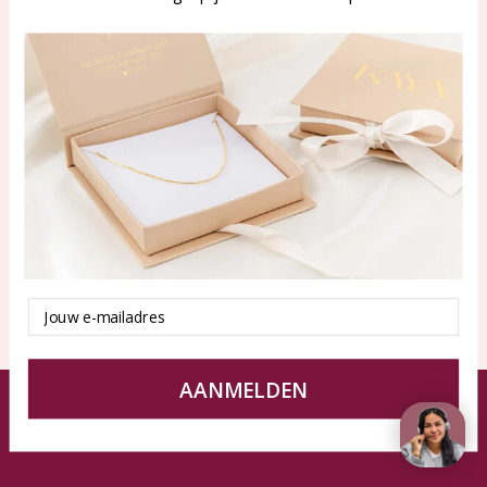
WhatsApp: 0850003187
klantenservice@kayasierade
n.nl
Products
KAYA Sieraden
All products
About
New products
test
Offers
Tips en Advies
Duurzaamheid
Email
AANMELDEN
© KAYA jewels webshop - a beautiful memory
Terms and Conditions
Disclaimer
Privacy policy
Sitemap