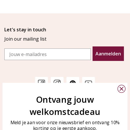
Let's stay in touch
Join our mailing list
Email
Aanmelden
Ontvang jouw
Customer service
KAYA Sieraden
welkomstcadeau
Bellen of WhatsApp Ma-Vr
Customer service
tussen 09:00-17:00
Care for your jewelry
Meld je aan voor onze nieuwsbrief en ontvang 10%
Tel: 0850003187
korting op je eerste aankoop.
Blog