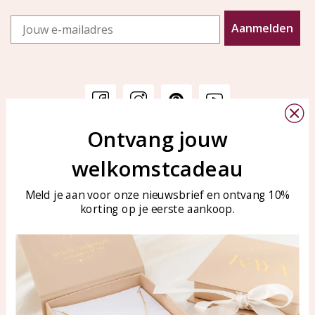
Email
Aanmelden
Ontvang jouw
Customer service
KAYA Sieraden
welkomstcadeau
Bellen of WhatsApp Ma-Vr
Customer service
tussen 09:00-17:00
Care for your jewelry
Meld je aan voor onze nieuwsbrief en ontvang 10%
Tel: 0850003187
korting op je eerste aankoop.
Blog
WhatsApp: 0850003187
klantenservice@kayasierade
n.nl
Products
KAYA Sieraden