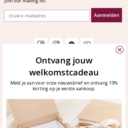
Join our mailing list
Email
Aanmelden
Ontvang jouw
Customer service
KAYA Sieraden
welkomstcadeau
Bellen of WhatsApp Ma-Vr
Customer service
tussen 09:00-17:00
Care for your jewelry
Meld je aan voor onze nieuwsbrief en ontvang 10%
Tel: 0850003187
korting op je eerste aankoop.
Blog
WhatsApp: 0850003187
klantenservice@kayasierade
n.nl