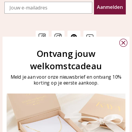
Email
Aanmelden
Ontvang jouw
Customer service
KAYA Sieraden
welkomstcadeau
Bellen of WhatsApp Ma-Vr
Customer service
tussen 09:00-17:00
Care for your jewelry
Meld je aan voor onze nieuwsbrief en ontvang 10%
Tel: 0850003187
korting op je eerste aankoop.
Blog
WhatsApp: 0850003187
klantenservice@kayasierade
n.nl
Products
KAYA Sieraden