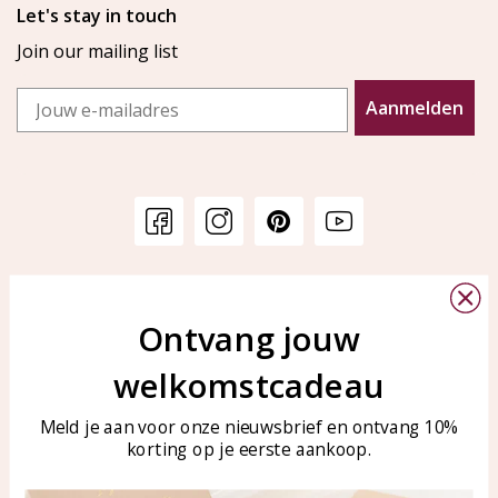
Let's stay in touch
Join our mailing list
Email
Aanmelden
Customer service
KAYA Sieraden
Bellen of WhatsApp Ma-Vr
Ontvang jouw
Customer service
tussen 09:00-17:00
Care for your jewelry
welkomstcadeau
Tel: 0850003187
Blog
WhatsApp: 0850003187
Meld je aan voor onze nieuwsbrief en ontvang 10%
klantenservice@kayasierade
korting op je eerste aankoop.
n.nl